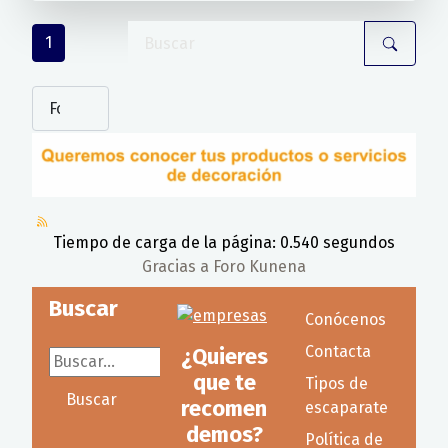
1
Tiempo de carga de la página: 0.540 segundos
Gracias a
Foro Kunena
Buscar
Conócenos
Contacta
¿Quieres
Buscar...
que te
Tipos de
Buscar
recomen
escaparate
demos?
Política de