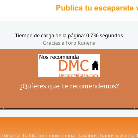
Tiempo de carga de la página: 0.736 segundos
Gracias a
Foro Kunena
¿Quieres que te recomendemos?
D diseñar habitación niño o niña
Lavabos, baños y aseos