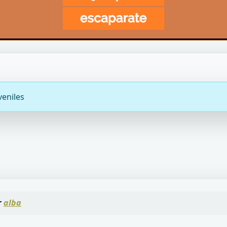
veniles
r
alba