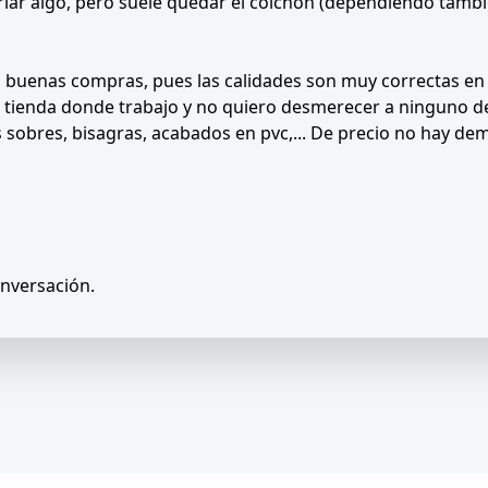
riar algo, pero suele quedar el colchón (dependiendo tambi
 buenas compras, pues las calidades son muy correctas en
a tienda donde trabajo y no quiero desmerecer a ninguno de 
s sobres, bisagras, acabados en pvc,... De precio no hay de
onversación.