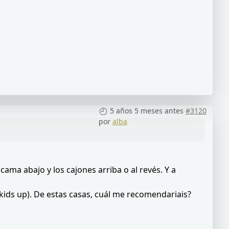
5 años 5 meses antes
#3120
por
alba
ma abajo y los cajones arriba o al revés. Y a
ids up). De estas casas, cuál me recomendariais?