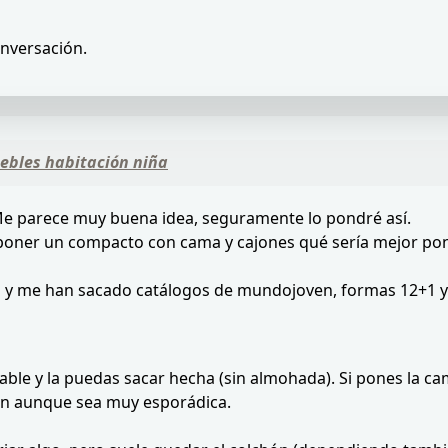
onversación.
uebles habitación niña
 Me parece muy buena idea, seguramente lo pondré así.
oner un compacto con cama y cajones qué sería mejor poner 
s y me han sacado catálogos de mundojoven, formas 12+1 y r
ble y la puedas sacar hecha (sin almohada). Si pones la ca
ión aunque sea muy esporádica.