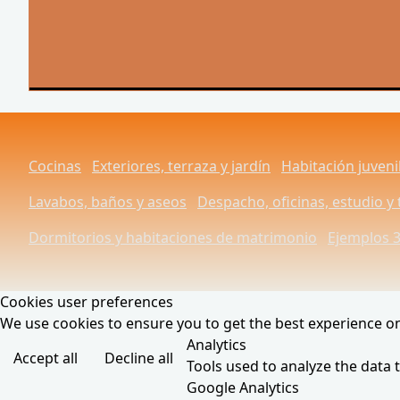
Cocinas
Exteriores, terraza y jardín
Habitación juveni
Lavabos, baños y aseos
Despacho, oficinas, estudio y 
Dormitorios y habitaciones de matrimonio
Ejemplos 
Cookies user preferences
We use cookies to ensure you to get the best experience on 
Analytics
Accept all
Decline all
Tools used to analyze the data 
Google Analytics