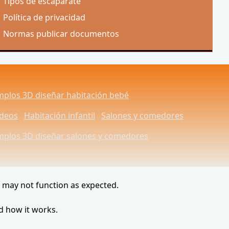
Tipos de escaparate
Política de privacidad
Normas publicar documentos
mplos 3D diseñar habitación bebé
ideos
Habitación infantil
Salones y comedores
mplos 3D diseñar salones y comedores
e may not function as expected.
d how it works.