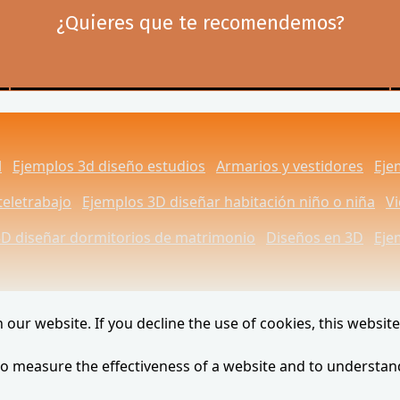
¿Quieres que te recomendemos?
l
Ejemplos 3d diseño estudios
Armarios y vestidores
Eje
teletrabajo
Ejemplos 3D diseñar habitación niño o niña
V
3D diseñar dormitorios de matrimonio
Diseños en 3D
Eje
our website. If you decline the use of cookies, this websit
to measure the effectiveness of a website and to understan