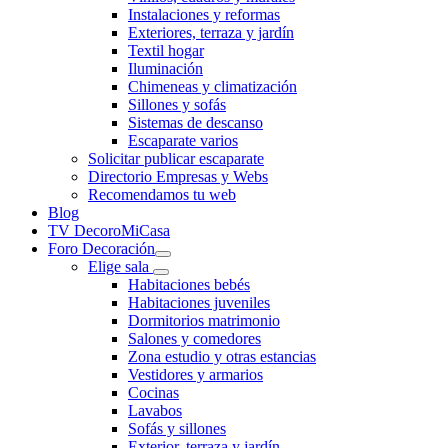
Instalaciones y reformas
Exteriores, terraza y jardín
Textil hogar
Iluminación
Chimeneas y climatización
Sillones y sofás
Sistemas de descanso
Escaparate varios
Solicitar publicar escaparate
Directorio Empresas y Webs
Recomendamos tu web
Blog
TV DecoroMiCasa
Foro Decoración
Elige sala
Habitaciones bebés
Habitaciones juveniles
Dormitorios matrimonio
Salones y comedores
Zona estudio y otras estancias
Vestidores y armarios
Cocinas
Lavabos
Sofás y sillones
Exterior, terraza y jardín