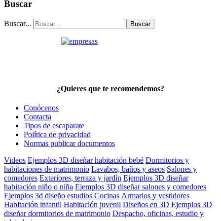
Buscar
Buscar...
Buscar
¿Quieres que te recomendemos?
Conócenos
Contacta
Tipos de escaparate
Política de privacidad
Normas publicar documentos
Videos
Ejemplos 3D diseñar habitación bebé
Dormitorios y
habitaciones de matrimonio
Lavabos, baños y aseos
Salones y
comedores
Exteriores, terraza y jardín
Ejemplos 3D diseñar
habitación niño o niña
Ejemplos 3D diseñar salones y comedores
Ejemplos 3d diseño estudios
Cocinas
Armarios y vestidores
Habitación infantil
Habitación juvenil
Diseños en 3D
Ejemplos 3D
diseñar dormitorios de matrimonio
Despacho, oficinas, estudio y