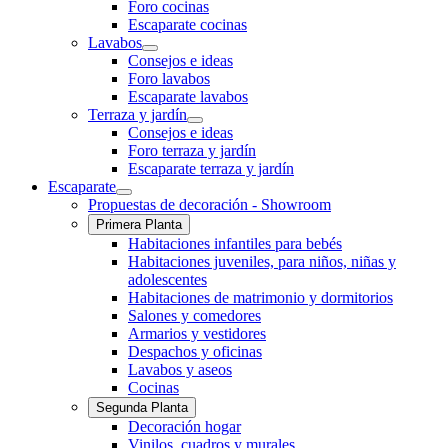
Foro cocinas
Escaparate cocinas
Lavabos
Consejos e ideas
Foro lavabos
Escaparate lavabos
Terraza y jardín
Consejos e ideas
Foro terraza y jardín
Escaparate terraza y jardín
Escaparate
Propuestas de decoración - Showroom
Primera Planta
Habitaciones infantiles para bebés
Habitaciones juveniles, para niños, niñas y
adolescentes
Habitaciones de matrimonio y dormitorios
Salones y comedores
Armarios y vestidores
Despachos y oficinas
Lavabos y aseos
Cocinas
Segunda Planta
Decoración hogar
Vinilos, cuadros y murales